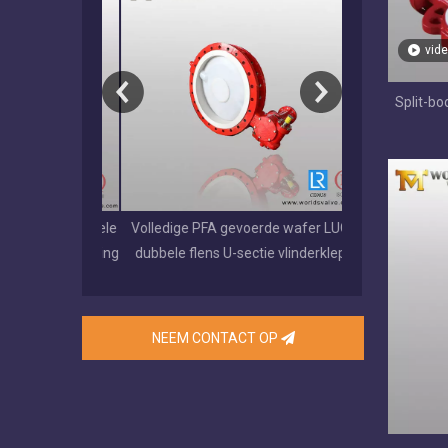
vide
Split-bo
ep met dubbele
Volledige PFA gevoerde wafer LUG
EPDM/NBR/VIT
rubberen zitting
dubbele flens U-sectie vlinderklep
schijf gegr
NEEM CONTACT OP