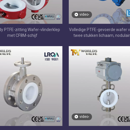
o-
video-
dy PTFE-zitting Wafer-vlinderklep
Volledige PTFE-gevoerde wafer v
met CF8M-schijf
twee stukken lichaam, nodulair
lichaam, PTFE-schijf en stoel
prestaties DN350-DN90
ON /BUNA gecoate
oefde vlinderklep
video-