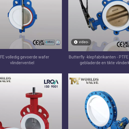
video-
FE volledig gevoerde wafer
Butterfly -klepfabrikanten - PTF
vlinderventiel
gebladerde en tikte vlinder