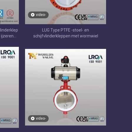
video-
linderklep
LUG Type PTFE -stoel- en
 ijzeren
schijfvlinderkleppen met wormwiel
, hoge
0
video-