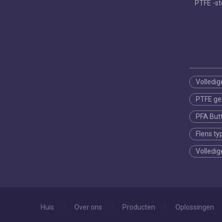
PTFE -sto
Volledig
PTFE gec
PFA Butt
Flens ty
Volledig
Huis
|
Over ons
|
Producten
|
Oplossingen