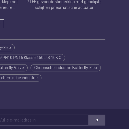
erklep met
PTFE gevoerde vlinderklep met gepolijste
erieure
schijf en pneumatische actuator
»
y-klep
09 PN10 PN16 Klasse 150 JIS 10K C
tterfly Valve
Chemische industrie Butterfly-klep
e chemische industrie