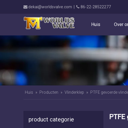
dekai@worldsvalve.com
|
86-22-28522277


Huis
Over o
Huis
»
Producten
»
Vlinderklep
»
PTFE gevoerde vlinde
PTFE 
product categorie