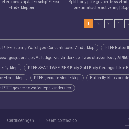
el en roestvrijstalen schijf Flense
Split body ptfe gevoerde ss vlind
vlinderkleppen
pneumatische activering | Sup
corrosieweerstand en
onderhoudsefficiëntie
1
2
3
4
e PTFE-voering Wafeltype Concentrische Vlinderklep
PTFE Butterfl
oat gesjueerd sjok Volledige wielvlinderklep Twee stukken Body API6
erfly-klep
PTFE SEAT TWEE PIES Body Split Body Gerangschikte Bu
pe vlinderklep
PTFE gecoate vlinderklep
Butterfly-klep voor d
e PTFE gevoerde wafer type vlinderklep
|
Certificeringen
|
Neem contact op