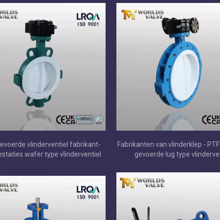
evoerde vlinderventiel fabrikant-
Fabrikanten van vlinderklep - PTF
staties wafer type vlinderventiel
gevoerde lug type vlinderve