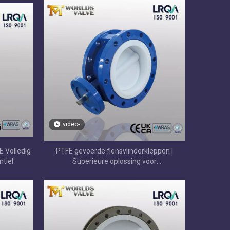
video-
E Volledig
PTFE gevoerde flensvlinderkleppen |
ntiel
Superieure oplossing voor
slijtagebescherming