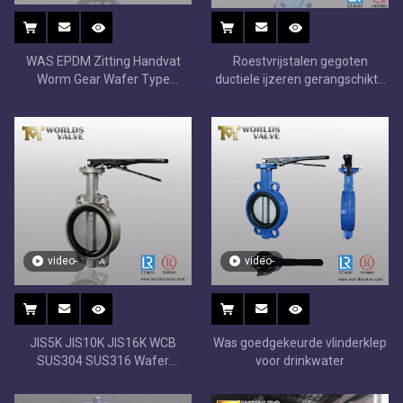
WAS EPDM Zitting Handvat
Roestvrijstalen gegoten
Worm Gear Wafer Type
ductiele ijzeren gerangschikte
Vlinderkleppen
vlinderklep met dubbele steel
twee stuks schacht
video-
video-
JIS5K JIS10K JIS16K WCB
Was goedgekeurde vlinderklep
SUS304 SUS316 Wafer
voor drinkwater
Butterfly-klephendel bediend
met WAS EPDM-stoel