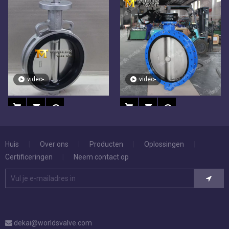
video-
video-
Gepolijst roestvrijstalen
U-sectie met
schijfwafeltje vlinderklep Food
getapt/draadgat/eind
Huis
|
Over ons
|
Producten
|
Oplossingen
|
Grade WRAS-certificaat:
vlinderklep
Certificeringen
|
Neem contact op
dekai@worldsvalve.com
