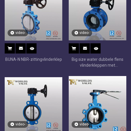
video-
video-
BUNA-N NBR-zittingvlinderklep
Big size water dubbele flens
vlinderkleppen met
versnellingsbak operator
video-
video-