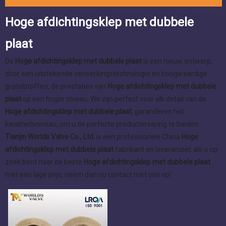
Hoge afdichtingsklep met dubbele
plaat
De
Hoge afdichtingsklep met dubbele plaat
is een nieuw ontwerp,
door een uitstekende verwerkingstechnologie en hoogwaardige
grondstoffen, de prestaties van
Hoge afdichtingsklep met dubbele
plaat
op een hoger niveau. We zijn perfect voor elk detail van de
Hoge afdichtingsklep met dubbele plaat
, garanderen het
kwaliteitsniveau, om u de perfecte productervaring te bieden.
Tianjin Worlds Valve Co., Ltd.
is een professionele China
Hoge
afdichtingsklep met dubbele plaat
fabrikant en leverancier, als u op
zoek bent naar de beste
Hoge afdichtingsklep met dubbele plaat
met een lage prijs, neem dan nu contact met ons op!