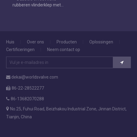
rubberen vlinderklep met
akzonobel epoxy schilderij
Huis
|
Over ons
|
Producten
|
Oplossingen
|
Certificeringen
|
Neem contact op
dekai@worldsvalve.com

86-22-28522277

86-13682070288


No.25, Fuhui Road, Beizhakou Industrial Zone, Jinnan District,
Tianjin, China