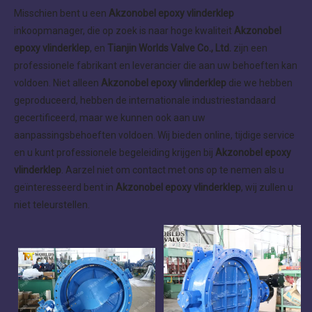
Misschien bent u een
Akzonobel epoxy vlinderklep
inkoopmanager, die op zoek is naar hoge kwaliteit
Akzonobel
epoxy vlinderklep
, en
Tianjin Worlds Valve Co., Ltd.
zijn een
professionele fabrikant en leverancier die aan uw behoeften kan
voldoen. Niet alleen
Akzonobel epoxy vlinderklep
die we hebben
geproduceerd, hebben de internationale industriestandaard
gecertificeerd, maar we kunnen ook aan uw
aanpassingsbehoeften voldoen. Wij bieden online, tijdige service
en u kunt professionele begeleiding krijgen bij
Akzonobel epoxy
vlinderklep
. Aarzel niet om contact met ons op te nemen als u
geïnteresseerd bent in
Akzonobel epoxy vlinderklep
, wij zullen u
niet teleurstellen.