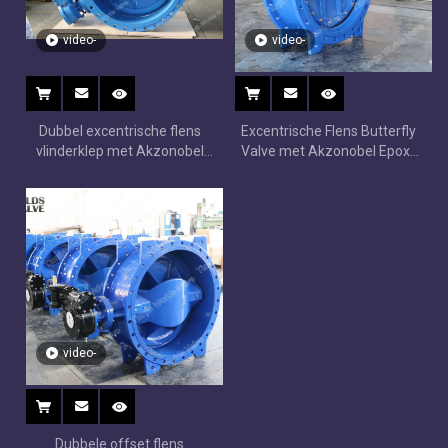
video-
video-
Dubbel excentrische flens
Excentrische Flens Butterfly
vlinderklep met Akzonobel
Valve met Akzonobel Epoxy
epoxy body & disc
Body & Disc
video-
Dubbele offset flens