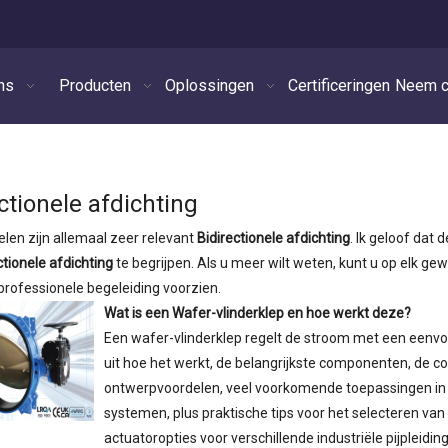
ns
Producten
Oplossingen
Certificeringen
Neem c
ctionele afdichting
elen zijn allemaal zeer relevant
Bidirectionele afdichting
. Ik geloof dat
ctionele afdichting
te begrijpen. Als u meer wilt weten, kunt u op elk 
rofessionele begeleiding voorzien.
Wat is een Wafer-vlinderklep en hoe werkt deze?
Een wafer-vlinderklep regelt de stroom met een eenvoudi
uit hoe het werkt, de belangrijkste componenten, de c
ontwerpvoordelen, veel voorkomende toepassingen i
systemen, plus praktische tips voor het selecteren van 
actuatoropties voor verschillende industriële pijpleidin