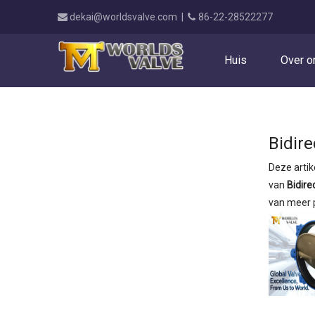
dekai@worldsvalve.com
|
86-22-28522277


Huis
Over o
Huis
»
Nieuws
Bidire
Deze artik
van
Bidire
van meer p