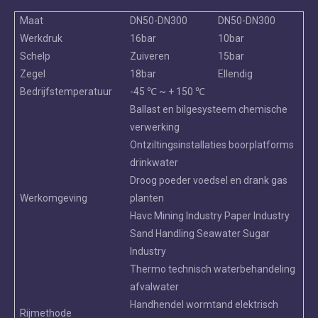
Maat
DN50-DN300
DN50-DN300
Werkdruk
16bar
10bar
Schelp
Zuiveren
15bar
Zegel
18bar
Ellendig
Bedrijfstemperatuur
-45 ℃ ~ + 150 ℃
Ballast en bilgesysteem chemische
verwerking
Ontziltingsinstallaties boorplatforms
drinkwater
Droog poeder voedsel en drank gas
Werkomgeving
planten
Havc Mining Industry Paper Industry
Sand Handling Seawater Sugar
Industry
Thermo technisch waterbehandeling
afvalwater
Handhendel wormtand elektrisch
Rijmethode