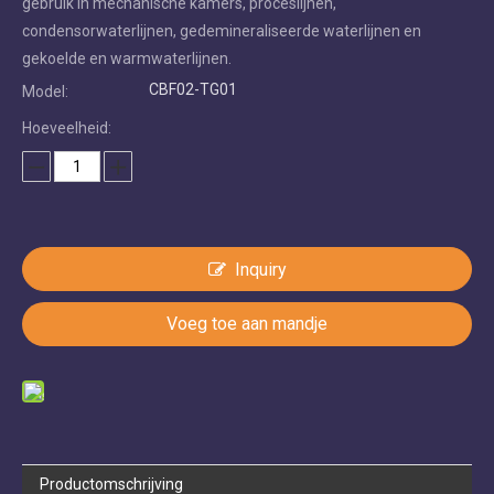
gebruik in mechanische kamers, proceslijnen,
condensorwaterlijnen, gedemineraliseerde waterlijnen en
gekoelde en warmwaterlijnen.
CBF02-TG01
Model:
Hoeveelheid:
Inquiry
Voeg toe aan mandje
Productomschrijving