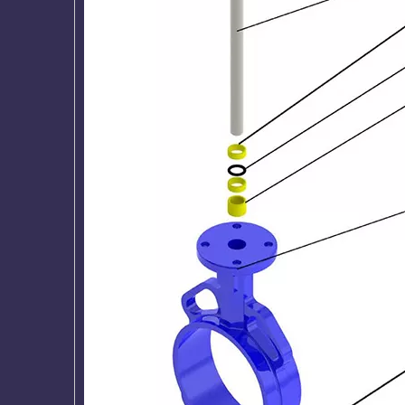
Volledige PFA gevoerde
dubbele flens U-sectie v