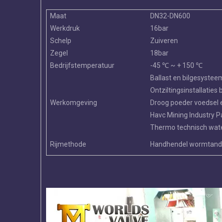
Maat
DN32-DN600
Werkdruk
16bar
Schelp
Zuiveren
Zegel
18bar
Bedrijfstemperatuur
-45 ℃ ~ + 150 ℃
Ballast en bilgesyste
Ontziltingsinstallaties
Werkomgeving
Droog poeder voedsel 
Havc Mining Industry P
Thermo technisch wat
Rijmethode
Handhendel wormtand 