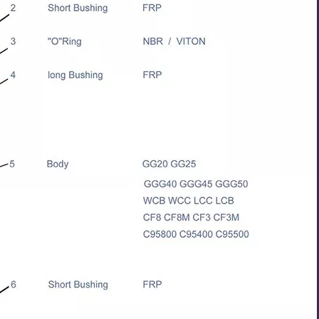
 wafer LUG
EPDM/NBR/VITON /BUNA gecoate
AWWA C504 vlinderk
linderklep
schijf gegroefde vlinderklep
flens en vervangbare