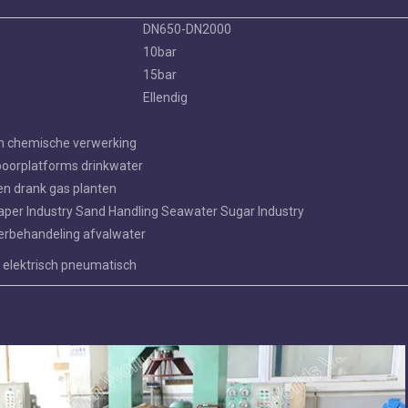
DN650-DN2000
10bar
15bar
Ellendig
em chemische verwerking
 boorplatforms drinkwater
en drank gas planten
aper Industry Sand Handling Seawater Sugar Industry
erbehandeling afvalwater
elektrisch pneumatisch