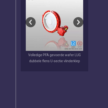
lep met dubbele
Volledige PFA gevoerde wafer LUG
EPDM/NBR/VI
 rubberen zitting
dubbele flens U-sectie vlinderklep
schijf gegr