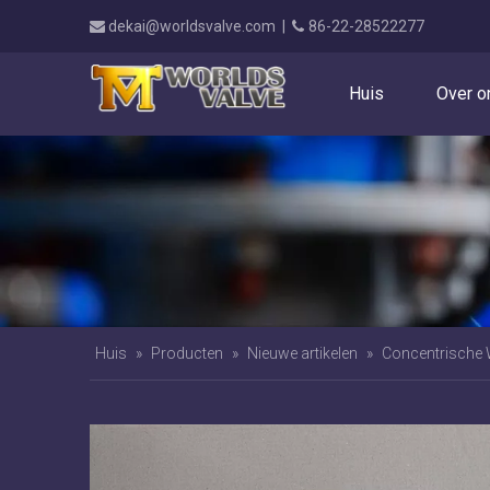
dekai@worldsvalve.com
|
86-22-28522277


Huis
Over o
Huis
»
Producten
»
Nieuwe artikelen
»
Concentrische 