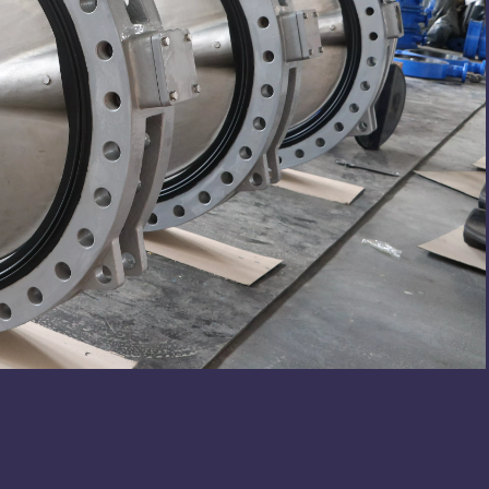
 wafer LUG
EPDM/NBR/VITON /BUNA gecoate
AWWA C504 vlinderk
linderklep
schijf gegroefde vlinderklep
flens en vervangbare