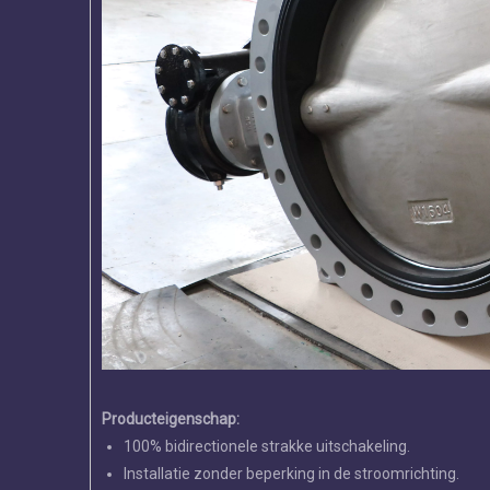
Volledige PFA gevoerde
dubbele flens U-sectie v
Producteigenschap:
100% bidirectionele strakke uitschakeling.
Installatie zonder beperking in de stroomrichting.