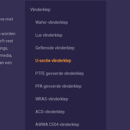
Vlinderklep
lve met
Wafer-vlinderklep
an worden
Lus vlinderklep
eft veel
Geflensde vlinderklep
ings,
nmedia,
U-sectie vlinderklep
an een
PTFE gevoerde vlinderklep
PFA gevoerde vlinderklep
WRAS-vlinderklep
ACS-vlinderklep
AWWA C504 vlinderklep