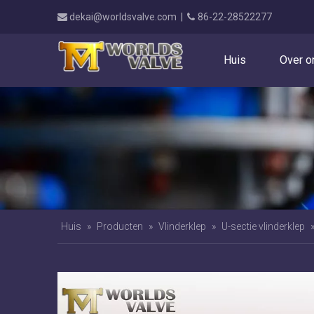
dekai@worldsvalve.com
|
86-22-28522277


Huis
Over o
Huis
»
Producten
»
Vlinderklep
»
U-sectie vlinderklep