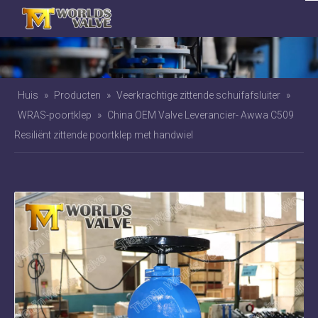
Huis
»
Producten
»
Veerkrachtige zittende schuifafsluiter
»
WRAS-poortklep
»
China OEM Valve Leverancier- Awwa C509
Resiliënt zittende poortklep met handwiel