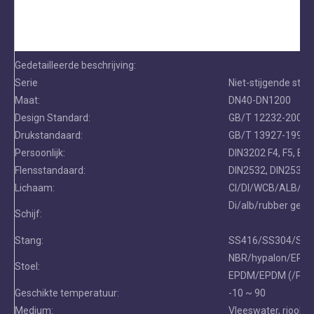
Gedetailleerde beschrijving:
Serie
Niet-stijgende sten
Maat:
DN40-DN1200
Design Standard:
GB/T 12232-2005 D
Drukstandaard:
GB/T 13927-1992, 
Persoonlijk:
DIN3202 F4, F5, BS
Flensstandaard:
DIN2532, DIN2533
Lichaam:
CI/DI/WCB/ALB/C
Di/alb/rubber gevo
Schijf:
Stang:
SS416/SS304/SS4
NBR/hypalon/EPDM
Stoel:
EPDM/EPDM (/PTF
Geschikte temperatuur:
-10 ~ 90
Medium:
Vleeswater, rioolwat